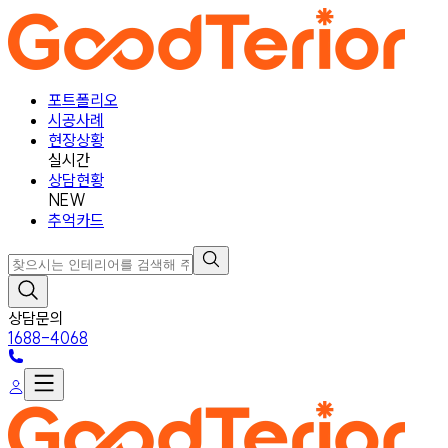
포트폴리오
시공사례
현장상황
실시간
상담현황
NEW
추억카드
상담문의
1688-4068