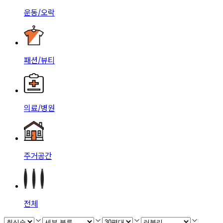
운동/오락
패션/뷰티
의료/병원
주거공간
전체