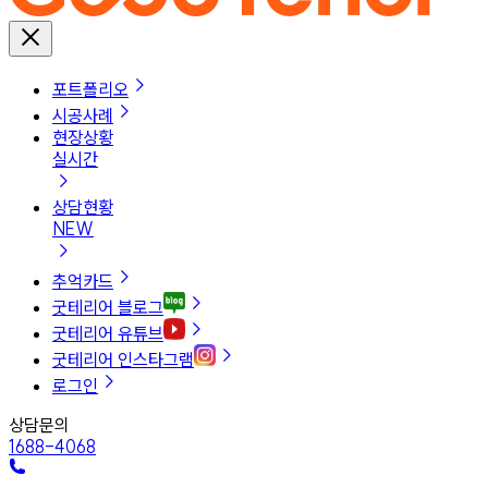
포트폴리오
시공사례
현장상황
실시간
상담현황
NEW
추억카드
굿테리어 블로그
굿테리어 유튜브
굿테리어 인스타그램
로그인
상담문의
1688-4068