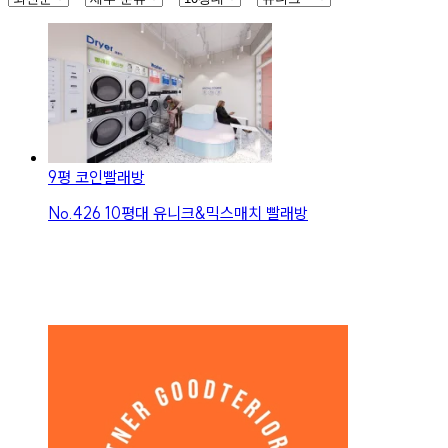
9평 코인빨래방
No.
426
10평대 유니크&믹스매치 빨래방