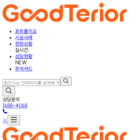
포트폴리오
시공사례
현장상황
실시간
상담현황
NEW
추억카드
상담문의
1688-4068