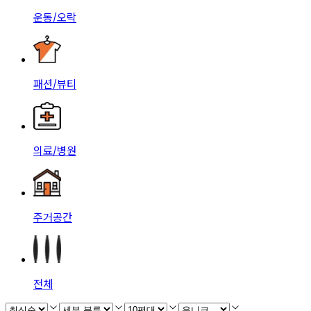
운동/오락
패션/뷰티
의료/병원
주거공간
전체