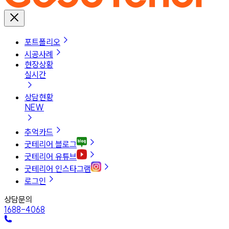
포트폴리오
시공사례
현장상황
실시간
상담현황
NEW
추억카드
굿테리어 블로그
굿테리어 유튜브
굿테리어 인스타그램
로그인
상담문의
1688-4068