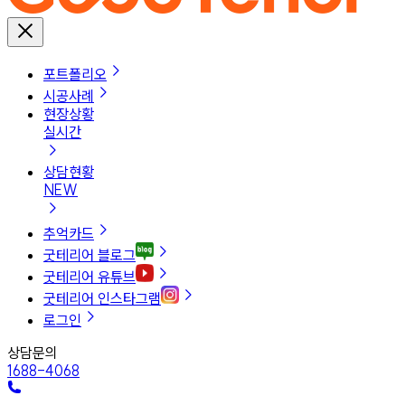
포트폴리오
시공사례
현장상황
실시간
상담현황
NEW
추억카드
굿테리어 블로그
굿테리어 유튜브
굿테리어 인스타그램
로그인
상담문의
1688-4068