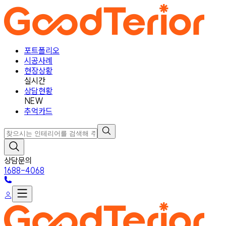
포트폴리오
시공사례
현장상황
실시간
상담현황
NEW
추억카드
상담문의
1688-4068