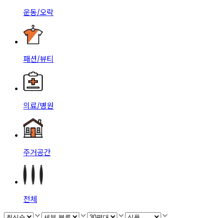
운동/오락
패션/뷰티
의료/병원
주거공간
전체