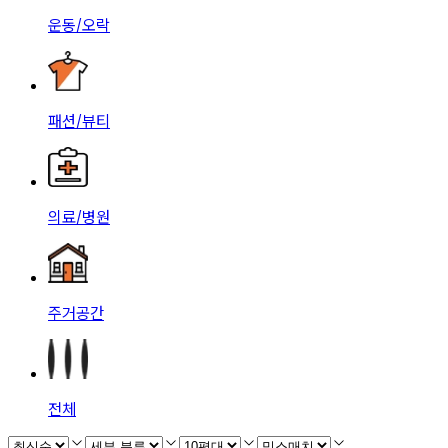
운동/오락
패션/뷰티
의료/병원
주거공간
전체