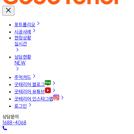
포트폴리오
시공사례
현장상황
실시간
상담현황
NEW
추억카드
굿테리어 블로그
굿테리어 유튜브
굿테리어 인스타그램
로그인
상담문의
1688-4068