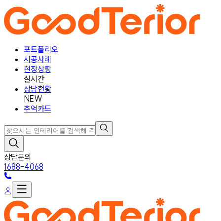
포트폴리오
시공사례
현장상황
실시간
상담현황
NEW
추억카드
상담문의
1688-4068