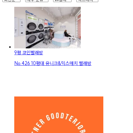
9평 코인빨래방
No.
426
10평대 유니크&믹스매치 빨래방