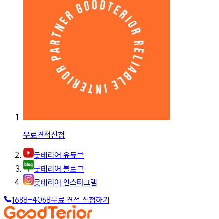
무료견적신청
굿테리어 유튜브
굿테리어 블로그
굿테리어 인스타그램
1688-4068
무료 견적 신청하기