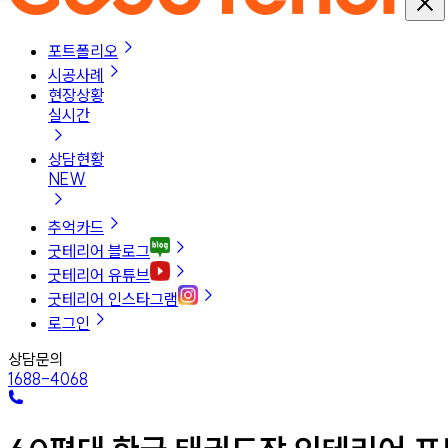
포트폴리오
시공사례
현장상황
실시간
상담현황
NEW
추억카드
굿테리어 블로그
굿테리어 유튜브
굿테리어 인스타그램
로그인
상담문의
1688-4068