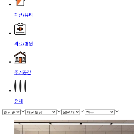
패션/뷰티
의료/병원
주거공간
전체