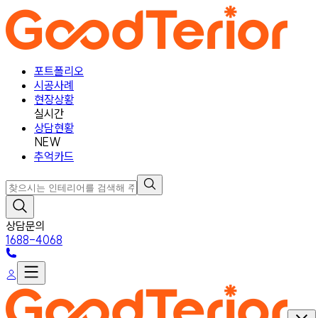
포트폴리오
시공사례
현장상황
실시간
상담현황
NEW
추억카드
상담문의
1688-4068