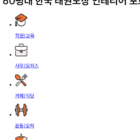
60평대 한국 태권도장 인테리어 
학원/교육
사무/오피스
카페/식당
운동/오락