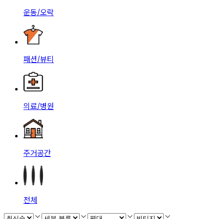
운동/오락
패션/뷰티
의료/병원
주거공간
전체