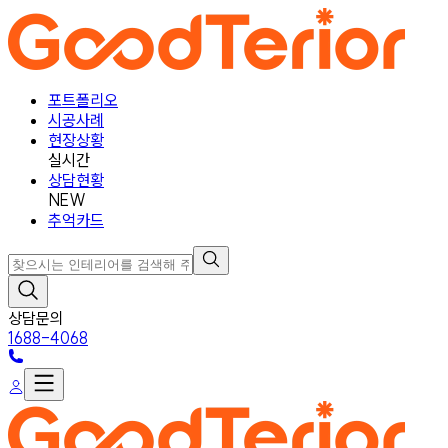
포트폴리오
시공사례
현장상황
실시간
상담현황
NEW
추억카드
상담문의
1688-4068