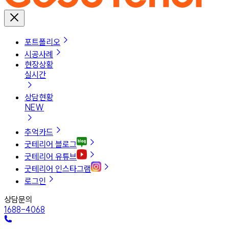
포트폴리오
시공사례
현장상황
실시간
상담현황
NEW
추억카드
굿테리어 블로그
굿테리어 유튜브
굿테리어 인스타그램
로그인
상담문의
1688-4068