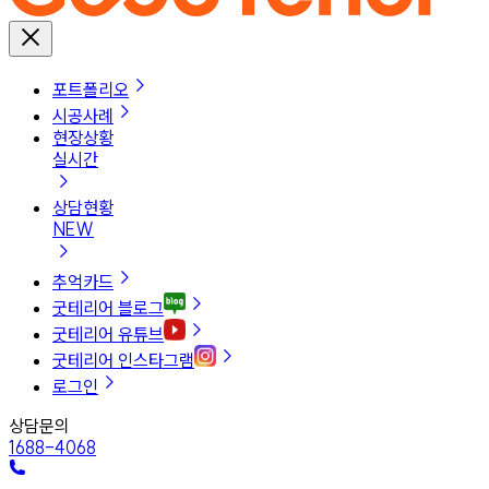
포트폴리오
시공사례
현장상황
실시간
상담현황
NEW
추억카드
굿테리어 블로그
굿테리어 유튜브
굿테리어 인스타그램
로그인
상담문의
1688-4068