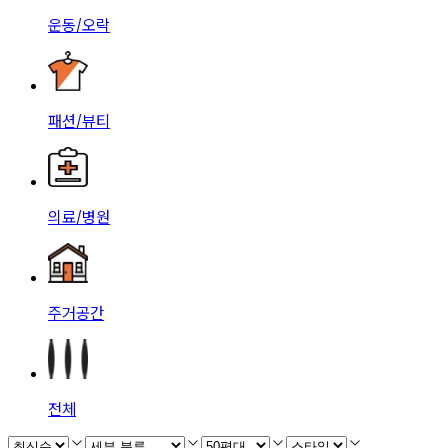
운동/오락
패션/뷰티
의료/병원
주거공간
전체