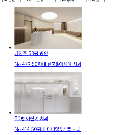
남양주 53평 병원
No.
479
50평대 한국&아시아 치과
50평 어린이 치과
No.
414
50평대 미니멀&심플 치과