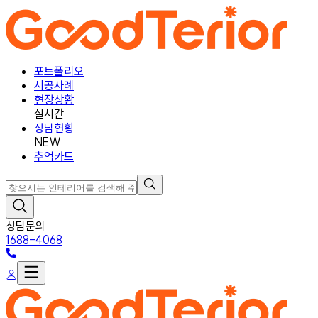
포트폴리오
시공사례
현장상황
실시간
상담현황
NEW
추억카드
상담문의
1688-4068