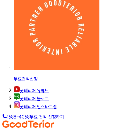
무료견적신청
굿테리어 유튜브
굿테리어 블로그
굿테리어 인스타그램
1688-4068
무료 견적 신청하기