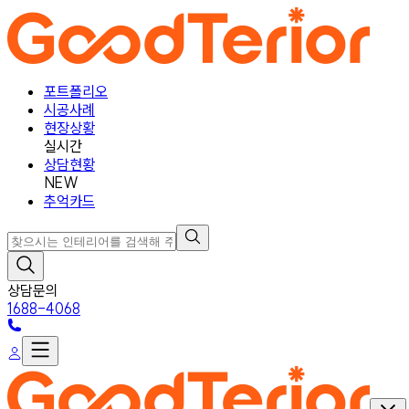
포트폴리오
시공사례
현장상황
실시간
상담현황
NEW
추억카드
상담문의
1688-4068