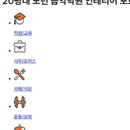
20평대 모던 음악학원 인테리어 
학원/교육
사무/오피스
카페/식당
운동/오락