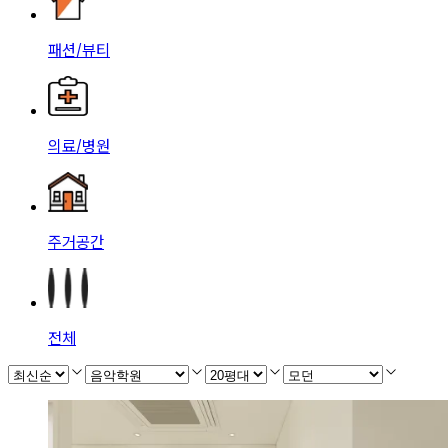
패션/뷰티
의료/병원
주거공간
전체