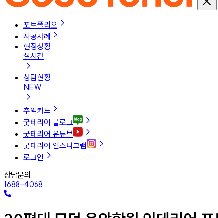
포트폴리오
시공사례
현장상황
실시간
상담현황
NEW
추억카드
굿테리어 블로그
굿테리어 유튜브
굿테리어 인스타그램
로그인
상담문의
1688-4068