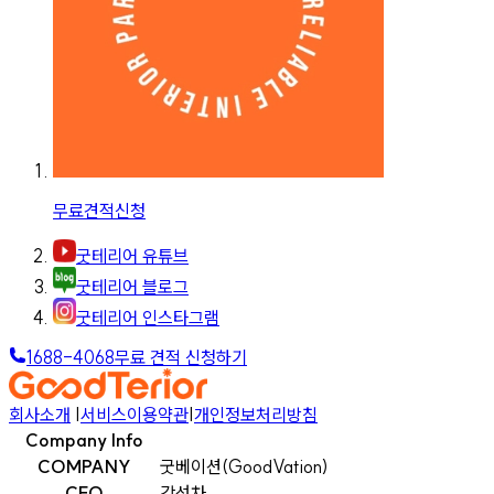
무료견적신청
굿테리어 유튜브
굿테리어 블로그
굿테리어 인스타그램
1688-4068
무료 견적 신청하기
회사소개
|
서비스이용약관
|
개인정보처리방침
Company Info
COMPANY
굿베이션(GoodVation)
CEO
강선차