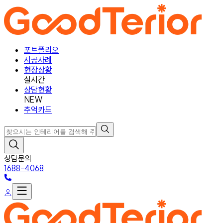
포트폴리오
시공사례
현장상황
실시간
상담현황
NEW
추억카드
상담문의
1688-4068