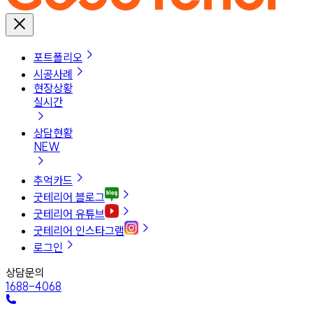
포트폴리오
시공사례
현장상황
실시간
상담현황
NEW
추억카드
굿테리어 블로그
굿테리어 유튜브
굿테리어 인스타그램
로그인
상담문의
1688-4068