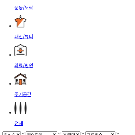
운동/오락
패션/뷰티
의료/병원
주거공간
전체