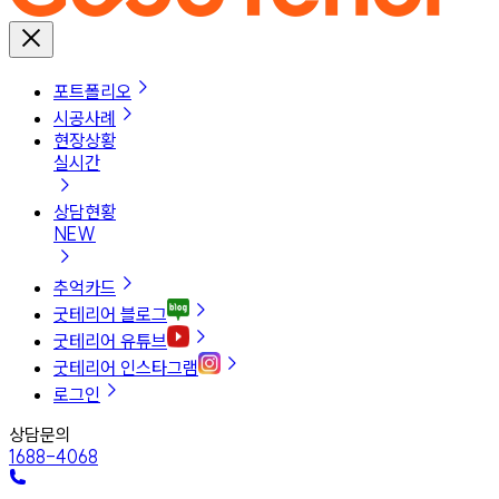
포트폴리오
시공사례
현장상황
실시간
상담현황
NEW
추억카드
굿테리어 블로그
굿테리어 유튜브
굿테리어 인스타그램
로그인
상담문의
1688-4068