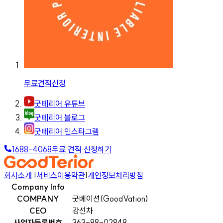
무료견적신청
굿테리어 유튜브
굿테리어 블로그
굿테리어 인스타그램
1688-4068
무료 견적 신청하기
회사소개
|
서비스이용약관
|
개인정보처리방침
Company Info
COMPANY
굿베이션(GoodVation)
CEO
강선차
사업자등록번호
363-88-02848