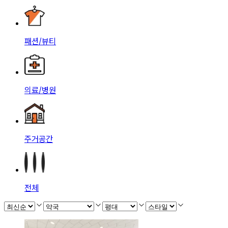
패션/뷰티
의료/병원
주거공간
전체