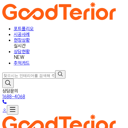
포트폴리오
시공사례
현장상황
실시간
상담현황
NEW
추억카드
상담문의
1688-4068