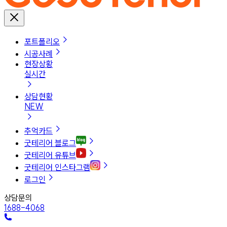
포트폴리오
시공사례
현장상황
실시간
상담현황
NEW
추억카드
굿테리어 블로그
굿테리어 유튜브
굿테리어 인스타그램
로그인
상담문의
1688-4068