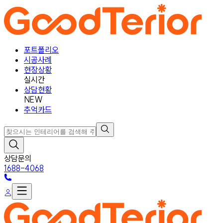
포트폴리오
시공사례
현장상황
실시간
상담현황
NEW
추억카드
상담문의
1688-4068