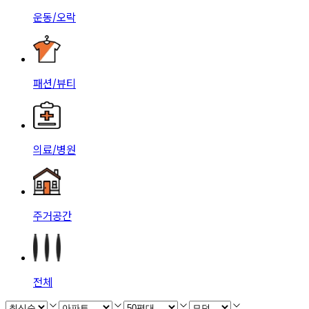
운동/오락
패션/뷰티
의료/병원
주거공간
전체