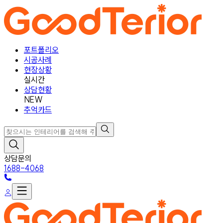
포트폴리오
시공사례
현장상황
실시간
상담현황
NEW
추억카드
상담문의
1688-4068