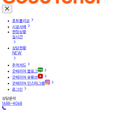
포트폴리오
시공사례
현장상황
실시간
상담현황
NEW
추억카드
굿테리어 블로그
굿테리어 유튜브
굿테리어 인스타그램
로그인
상담문의
1688-4068