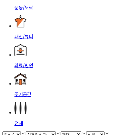
운동/오락
패션/뷰티
의료/병원
주거공간
전체