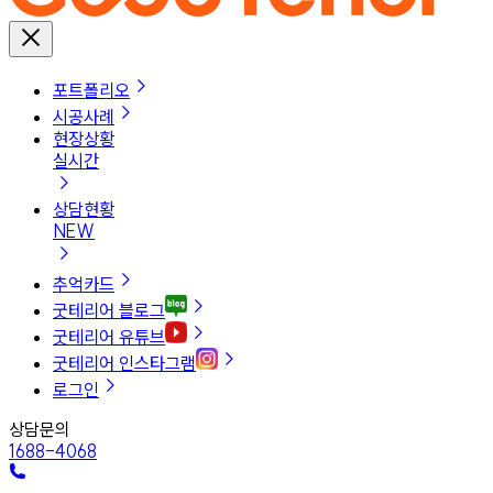
포트폴리오
시공사례
현장상황
실시간
상담현황
NEW
추억카드
굿테리어 블로그
굿테리어 유튜브
굿테리어 인스타그램
로그인
상담문의
1688-4068