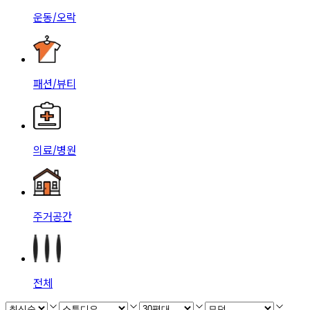
운동/오락
패션/뷰티
의료/병원
주거공간
전체