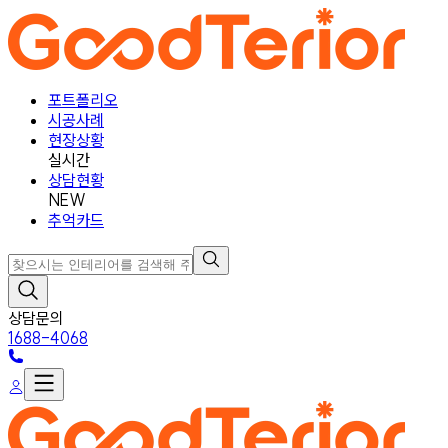
포트폴리오
시공사례
현장상황
실시간
상담현황
NEW
추억카드
상담문의
1688-4068