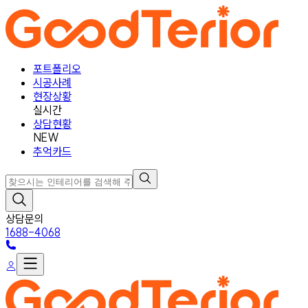
포트폴리오
시공사례
현장상황
실시간
상담현황
NEW
추억카드
상담문의
1688-4068