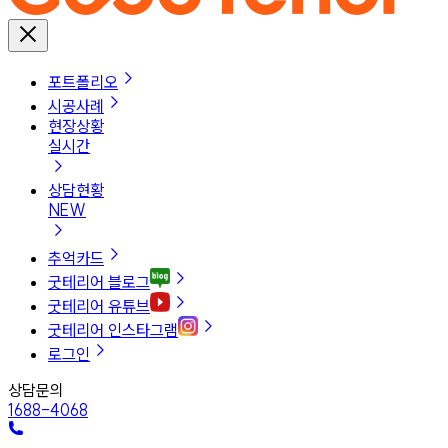
포트폴리오
시공사례
현장상황
실시간
상담현황
NEW
추억카드
굿테리어 블로그
굿테리어 유튜브
굿테리어 인스타그램
로그인
상담문의
1688-4068