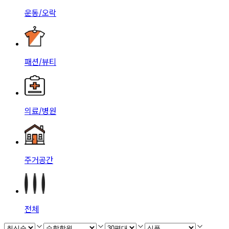
운동/오락
패션/뷰티
의료/병원
주거공간
전체