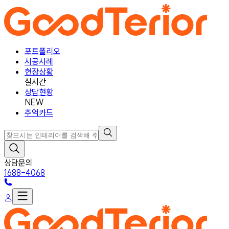
포트폴리오
시공사례
현장상황
실시간
상담현황
NEW
추억카드
상담문의
1688-4068