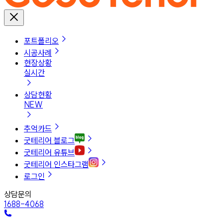
포트폴리오
시공사례
현장상황
실시간
상담현황
NEW
추억카드
굿테리어 블로그
굿테리어 유튜브
굿테리어 인스타그램
로그인
상담문의
1688-4068