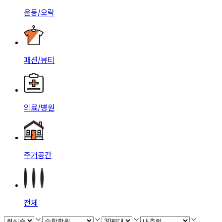
운동/오락
패션/뷰티
의료/병원
주거공간
전체