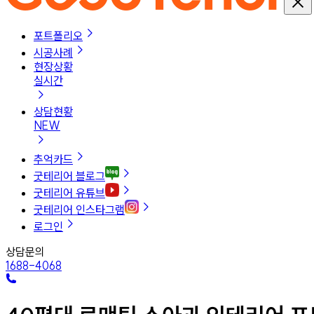
포트폴리오
시공사례
현장상황
실시간
상담현황
NEW
추억카드
굿테리어 블로그
굿테리어 유튜브
굿테리어 인스타그램
로그인
상담문의
1688-4068