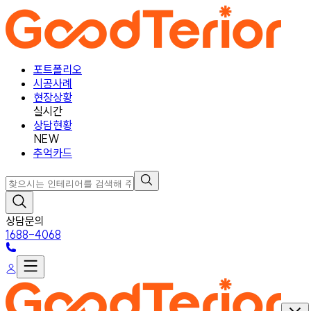
포트폴리오
시공사례
현장상황
실시간
상담현황
NEW
추억카드
상담문의
1688-4068