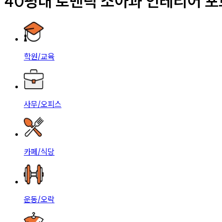
40평대 로맨틱 소아과 인테리어 
학원/교육
사무/오피스
카페/식당
운동/오락