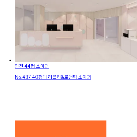
인천 44평 소아과
No.
487
40평대 러블리&로맨틱 소아과