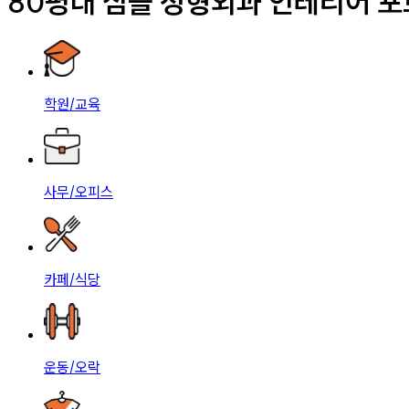
80평대 심플 성형외과 인테리어 
학원/교육
사무/오피스
카페/식당
운동/오락