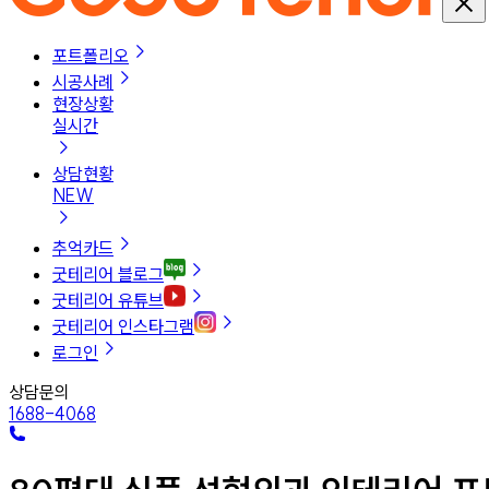
포트폴리오
시공사례
현장상황
실시간
상담현황
NEW
추억카드
굿테리어 블로그
굿테리어 유튜브
굿테리어 인스타그램
로그인
상담문의
1688-4068