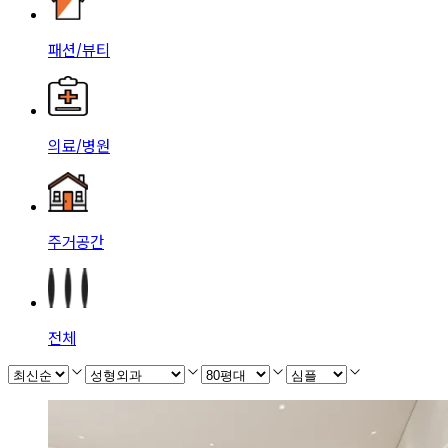
패션/뷰티
의료/병원
주거공간
전체