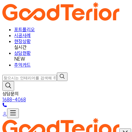
포트폴리오
시공사례
현장상황
실시간
상담현황
NEW
추억카드
상담문의
1688-4068