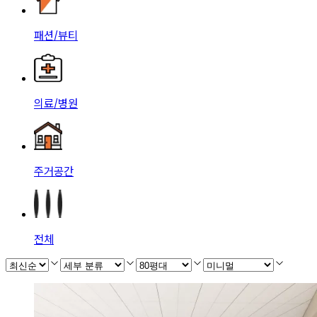
패션/뷰티
의료/병원
주거공간
전체