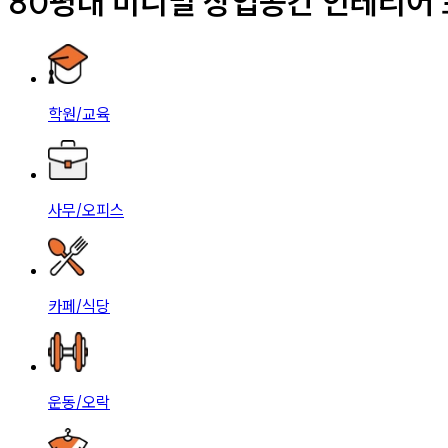
80평대 미니멀 상업공간 인테리어
학원/교육
사무/오피스
카페/식당
운동/오락