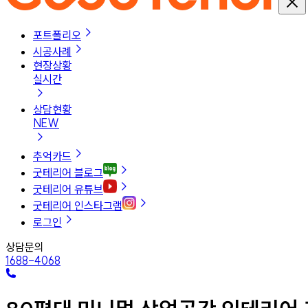
포트폴리오
시공사례
현장상황
실시간
상담현황
NEW
추억카드
굿테리어 블로그
굿테리어 유튜브
굿테리어 인스타그램
로그인
상담문의
1688-4068