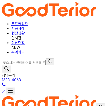
포트폴리오
시공사례
현장상황
실시간
상담현황
NEW
추억카드
상담문의
1688-4068