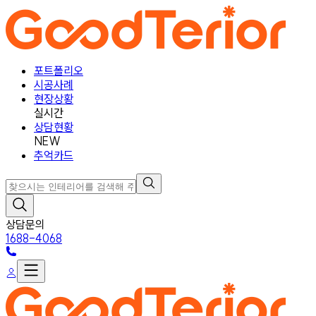
포트폴리오
시공사례
현장상황
실시간
상담현황
NEW
추억카드
상담문의
1688-4068