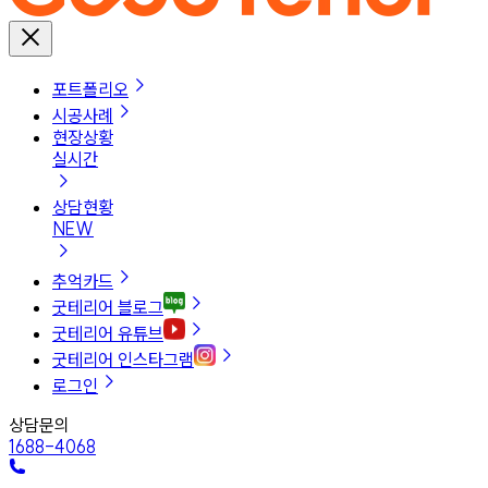
포트폴리오
시공사례
현장상황
실시간
상담현황
NEW
추억카드
굿테리어 블로그
굿테리어 유튜브
굿테리어 인스타그램
로그인
상담문의
1688-4068