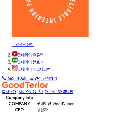
무료견적신청
굿테리어 유튜브
굿테리어 블로그
굿테리어 인스타그램
1688-4068
무료 견적 신청하기
회사소개
|
서비스이용약관
|
개인정보처리방침
Company Info
COMPANY
굿베이션(GoodVation)
CEO
강선차