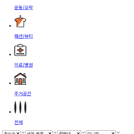
운동/오락
패션/뷰티
의료/병원
주거공간
전체