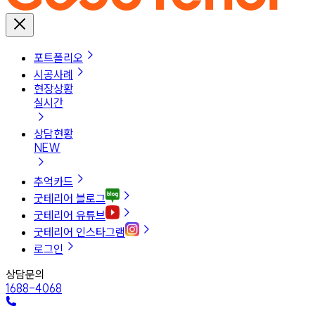
포트폴리오
시공사례
현장상황
실시간
상담현황
NEW
추억카드
굿테리어 블로그
굿테리어 유튜브
굿테리어 인스타그램
로그인
상담문의
1688-4068