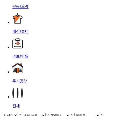
운동/오락
패션/뷰티
의료/병원
주거공간
전체