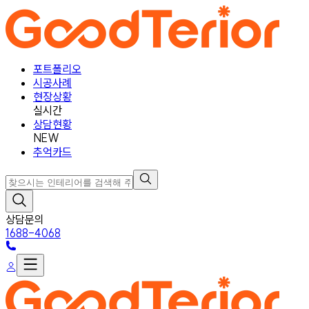
포트폴리오
시공사례
현장상황
실시간
상담현황
NEW
추억카드
상담문의
1688-4068