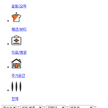
운동/오락
패션/뷰티
의료/병원
주거공간
전체