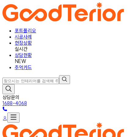
포트폴리오
시공사례
현장상황
실시간
상담현황
NEW
추억카드
상담문의
1688-4068