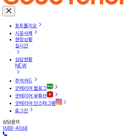
포트폴리오
시공사례
현장상황
실시간
상담현황
NEW
추억카드
굿테리어 블로그
굿테리어 유튜브
굿테리어 인스타그램
로그인
상담문의
1688-4068