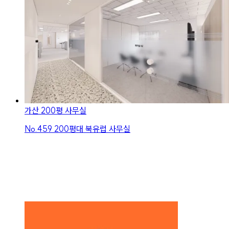
가산 200평 사무실
No.
459
200평대 북유럽 사무실