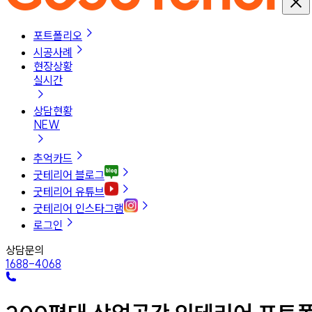
포트폴리오
시공사례
현장상황
실시간
상담현황
NEW
추억카드
굿테리어 블로그
굿테리어 유튜브
굿테리어 인스타그램
로그인
상담문의
1688-4068