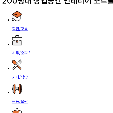
200평대 상업공간 인테리어 포트
학원/교육
사무/오피스
카페/식당
운동/오락