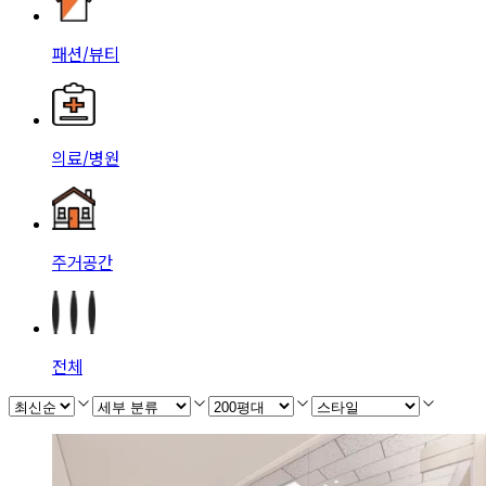
패션/뷰티
의료/병원
주거공간
전체