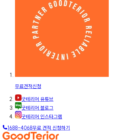
무료견적신청
굿테리어 유튜브
굿테리어 블로그
굿테리어 인스타그램
1688-4068
무료 견적 신청하기