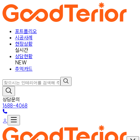
포트폴리오
시공사례
현장상황
실시간
상담현황
NEW
추억카드
상담문의
1688-4068