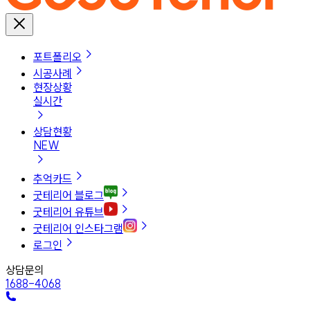
포트폴리오
시공사례
현장상황
실시간
상담현황
NEW
추억카드
굿테리어 블로그
굿테리어 유튜브
굿테리어 인스타그램
로그인
상담문의
1688-4068