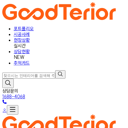
포트폴리오
시공사례
현장상황
실시간
상담현황
NEW
추억카드
상담문의
1688-4068