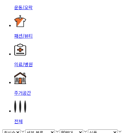
운동/오락
패션/뷰티
의료/병원
주거공간
전체