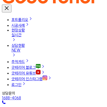
포트폴리오
시공사례
현장상황
실시간
상담현황
NEW
추억카드
굿테리어 블로그
굿테리어 유튜브
굿테리어 인스타그램
로그인
상담문의
1688-4068