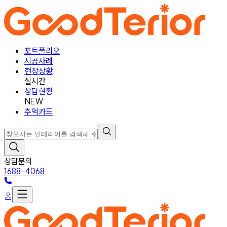
포트폴리오
시공사례
현장상황
실시간
상담현황
NEW
추억카드
상담문의
1688-4068