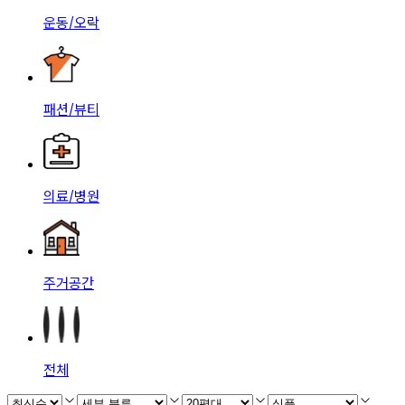
운동/오락
패션/뷰티
의료/병원
주거공간
전체