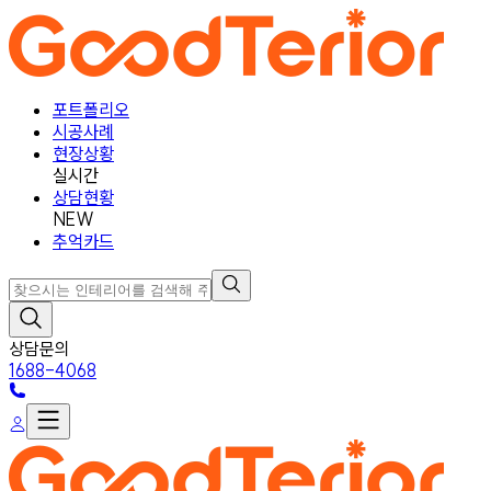
포트폴리오
시공사례
현장상황
실시간
상담현황
NEW
추억카드
상담문의
1688-4068