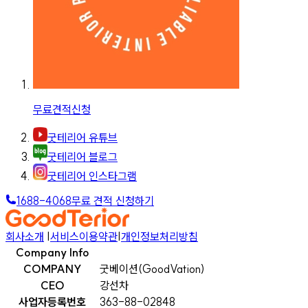
무료견적신청
굿테리어 유튜브
굿테리어 블로그
굿테리어 인스타그램
1688-4068
무료 견적 신청하기
회사소개
|
서비스이용약관
|
개인정보처리방침
Company Info
COMPANY
굿베이션(GoodVation)
CEO
강선차
사업자등록번호
363-88-02848