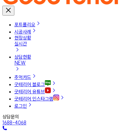
포트폴리오
시공사례
현장상황
실시간
상담현황
NEW
추억카드
굿테리어 블로그
굿테리어 유튜브
굿테리어 인스타그램
로그인
상담문의
1688-4068