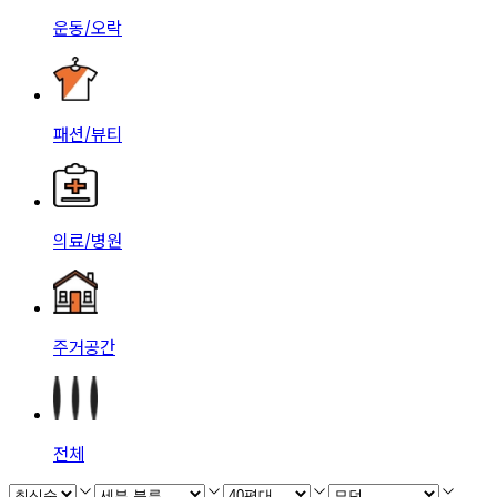
운동/오락
패션/뷰티
의료/병원
주거공간
전체