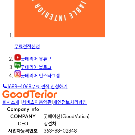
무료견적신청
굿테리어 유튜브
굿테리어 블로그
굿테리어 인스타그램
1688-4068
무료 견적 신청하기
회사소개
|
서비스이용약관
|
개인정보처리방침
Company Info
COMPANY
굿베이션(GoodVation)
CEO
강선차
사업자등록번호
363-88-02848