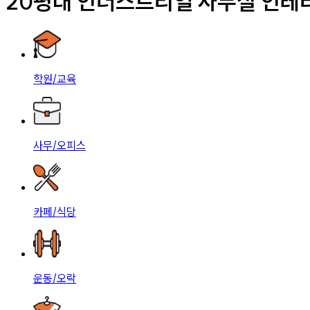
20평대 인더스트리얼 사무실 인테
학원/교육
사무/오피스
카페/식당
운동/오락