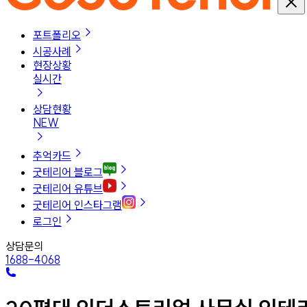
포트폴리오
시공사례
현장상황
실시간
상담현황
NEW
추억카드
굿테리어 블로그
굿테리어 유튜브
굿테리어 인스타그램
로그인
상담문의
1688-4068