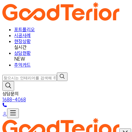
포트폴리오
시공사례
현장상황
실시간
상담현황
NEW
추억카드
상담문의
1688-4068