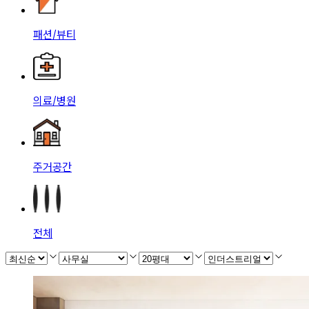
패션/뷰티
의료/병원
주거공간
전체