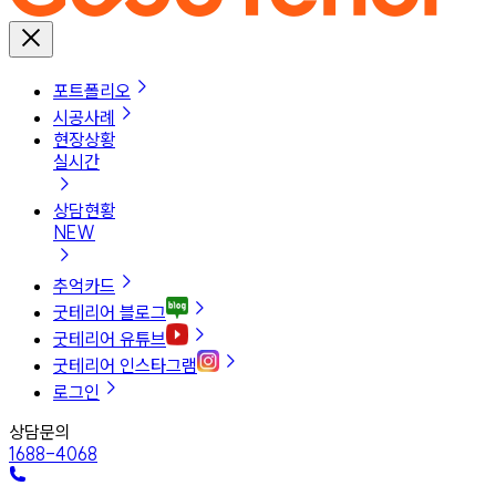
포트폴리오
시공사례
현장상황
실시간
상담현황
NEW
추억카드
굿테리어 블로그
굿테리어 유튜브
굿테리어 인스타그램
로그인
상담문의
1688-4068