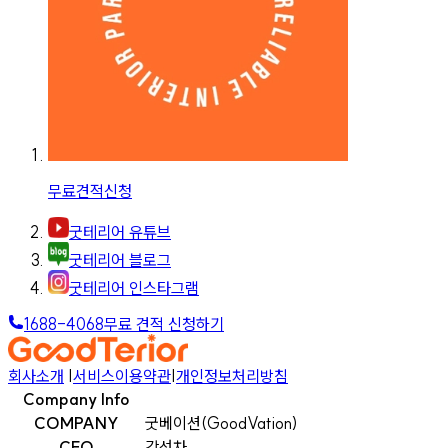
무료견적신청
굿테리어 유튜브
굿테리어 블로그
굿테리어 인스타그램
1688-4068
무료 견적 신청하기
회사소개
|
서비스이용약관
|
개인정보처리방침
Company Info
COMPANY
굿베이션(GoodVation)
CEO
강선차