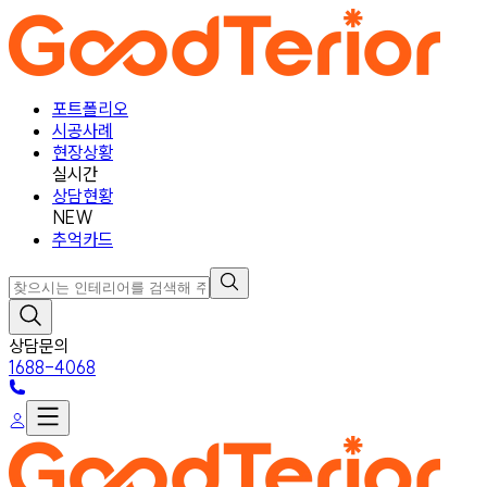
포트폴리오
시공사례
현장상황
실시간
상담현황
NEW
추억카드
상담문의
1688-4068