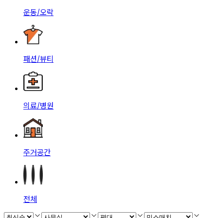
운동/오락
패션/뷰티
의료/병원
주거공간
전체