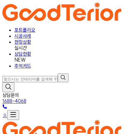
포트폴리오
시공사례
현장상황
실시간
상담현황
NEW
추억카드
상담문의
1688-4068