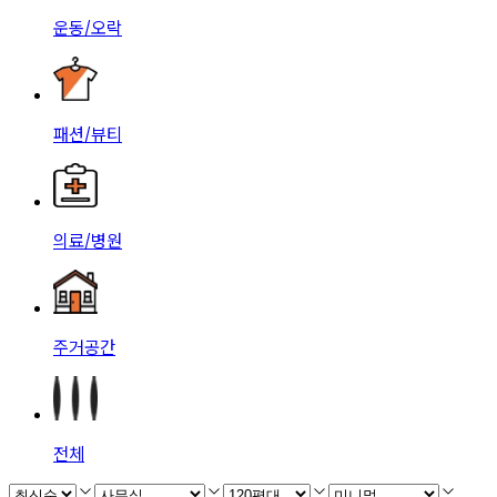
운동/오락
패션/뷰티
의료/병원
주거공간
전체