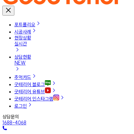
포트폴리오
시공사례
현장상황
실시간
상담현황
NEW
추억카드
굿테리어 블로그
굿테리어 유튜브
굿테리어 인스타그램
로그인
상담문의
1688-4068