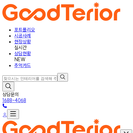
포트폴리오
시공사례
현장상황
실시간
상담현황
NEW
추억카드
상담문의
1688-4068