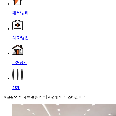
패션/뷰티
의료/병원
주거공간
전체