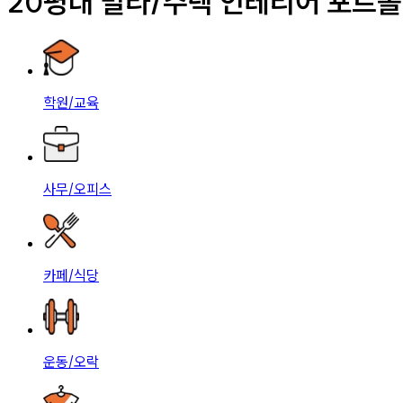
20평대 빌라/주택 인테리어 포트
학원/교육
사무/오피스
카페/식당
운동/오락