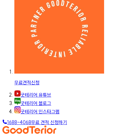
무료견적신청
굿테리어 유튜브
굿테리어 블로그
굿테리어 인스타그램
1688-4068
무료 견적 신청하기