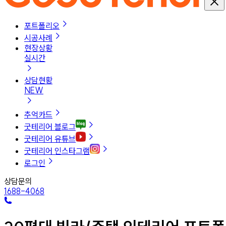
포트폴리오
시공사례
현장상황
실시간
상담현황
NEW
추억카드
굿테리어 블로그
굿테리어 유튜브
굿테리어 인스타그램
로그인
상담문의
1688-4068