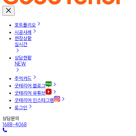
포트폴리오
시공사례
현장상황
실시간
상담현황
NEW
추억카드
굿테리어 블로그
굿테리어 유튜브
굿테리어 인스타그램
로그인
상담문의
1688-4068