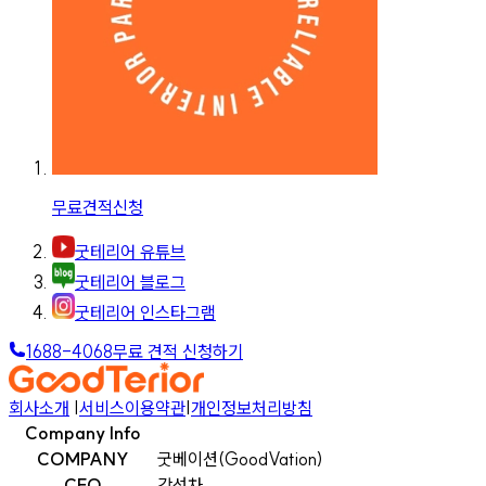
무료견적신청
굿테리어 유튜브
굿테리어 블로그
굿테리어 인스타그램
1688-4068
무료 견적 신청하기
회사소개
|
서비스이용약관
|
개인정보처리방침
Company Info
COMPANY
굿베이션(GoodVation)
CEO
강선차