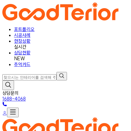
포트폴리오
시공사례
현장상황
실시간
상담현황
NEW
추억카드
상담문의
1688-4068