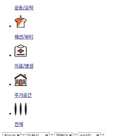
운동/오락
패션/뷰티
의료/병원
주거공간
전체