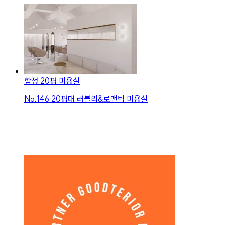
합정 20평 미용실
No.
146
20평대 러블리&로맨틱 미용실