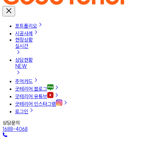
포트폴리오
시공사례
현장상황
실시간
상담현황
NEW
추억카드
굿테리어 블로그
굿테리어 유튜브
굿테리어 인스타그램
로그인
상담문의
1688-4068