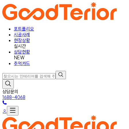
포트폴리오
시공사례
현장상황
실시간
상담현황
NEW
추억카드
상담문의
1688-4068