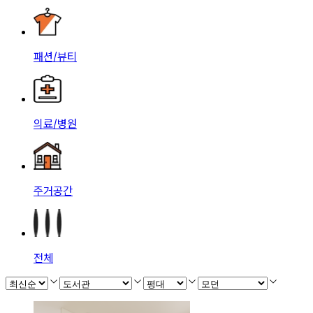
패션/뷰티
의료/병원
주거공간
전체