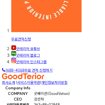
무료견적신청
굿테리어 유튜브
굿테리어 블로그
굿테리어 인스타그램
1688-4068
무료 견적 신청하기
회사소개
|
서비스이용약관
|
개인정보처리방침
Company Info
COMPANY
굿베이션(GoodVation)
CEO
강선차
사업자등록번호
363-88-02848