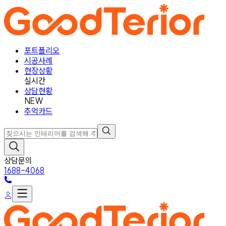
포트폴리오
시공사례
현장상황
실시간
상담현황
NEW
추억카드
상담문의
1688-4068