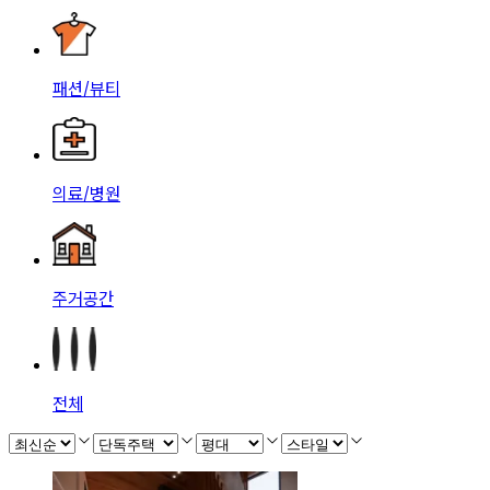
패션/뷰티
의료/병원
주거공간
전체