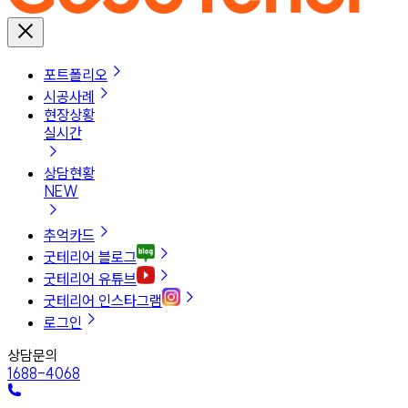
포트폴리오
시공사례
현장상황
실시간
상담현황
NEW
추억카드
굿테리어 블로그
굿테리어 유튜브
굿테리어 인스타그램
로그인
상담문의
1688-4068