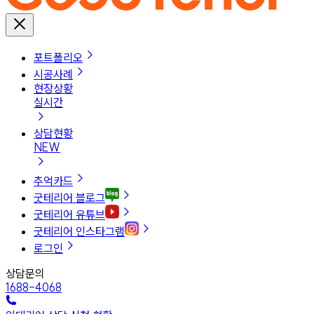
포트폴리오
시공사례
현장상황
실시간
상담현황
NEW
추억카드
굿테리어 블로그
굿테리어 유튜브
굿테리어 인스타그램
로그인
상담문의
1688-4068