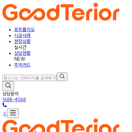
포트폴리오
시공사례
현장상황
실시간
상담현황
NEW
추억카드
상담문의
1688-4068