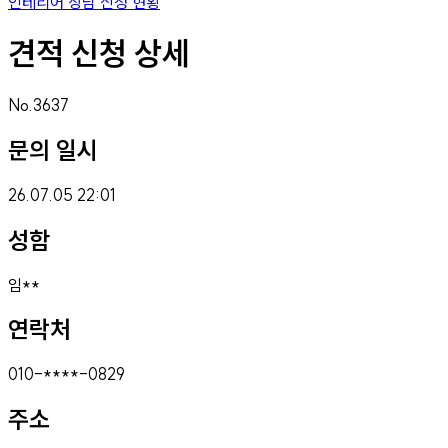
인테리어 상담 신청 현황
견적 신청 상세
No.
3637
문의 일시
26.07.05 22:01
성함
임**
연락처
010
-****-
0829
주소