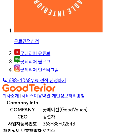
무료견적신청
굿테리어 유튜브
굿테리어 블로그
굿테리어 인스타그램
1688-4068
무료 견적 신청하기
회사소개
|
서비스이용약관
|
개인정보처리방침
Company Info
COMPANY
굿베이션(GoodVation)
CEO
강선차
사업자등록번호
363-88-02848
개인정보 보호책임자
오진수