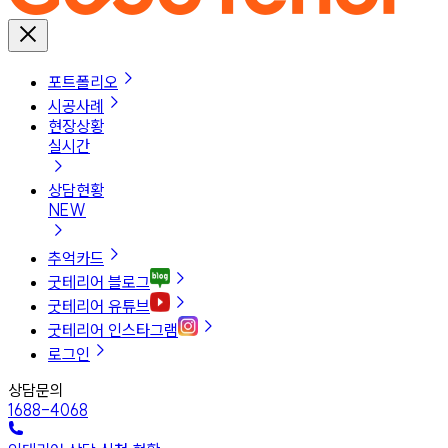
포트폴리오
시공사례
현장상황
실시간
상담현황
NEW
추억카드
굿테리어 블로그
굿테리어 유튜브
굿테리어 인스타그램
로그인
상담문의
1688-4068