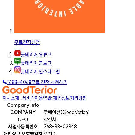
무료견적신청
굿테리어 유튜브
굿테리어 블로그
굿테리어 인스타그램
1688-4068
무료 견적 신청하기
회사소개
|
서비스이용약관
|
개인정보처리방침
Company Info
COMPANY
굿베이션(GoodVation)
CEO
강선차
사업자등록번호
363-88-02848
개인정보 보호책임자
오진수