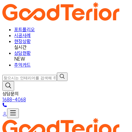
포트폴리오
시공사례
현장상황
실시간
상담현황
NEW
추억카드
상담문의
1688-4068