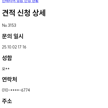
인테리어 상담 신청 현황
견적 신청 상세
No.
3153
문의 일시
25.10.02 17:16
성함
오**
연락처
010
-****-
6774
주소