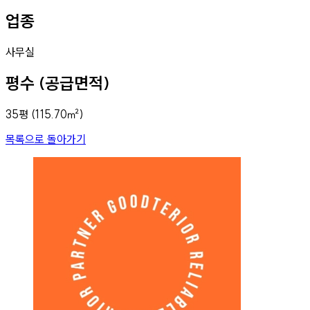
업종
사무실
평수 (공급면적)
35
평 (
115.70
㎡)
목록으로 돌아가기