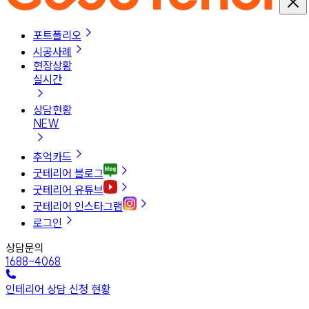
포트폴리오
시공사례
현장상황
실시간
상담현황
NEW
추억카드
굿테리어 블로그
굿테리어 유튜브
굿테리어 인스타그램
로그인
상담문의
1688-4068
인테리어 상담 신청 현황