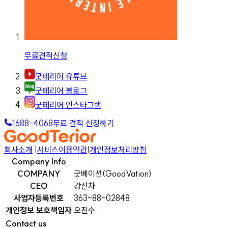
무료견적신청
굿테리어 유튜브
굿테리어 블로그
굿테리어 인스타그램
1688-4068
무료 견적 신청하기
회사소개
|
서비스이용약관
|
개인정보처리방침
Company Info
COMPANY
굿베이션(GoodVation)
CEO
강선차
사업자등록번호
363-88-02848
개인정보 보호책임자
오진수
Contact us