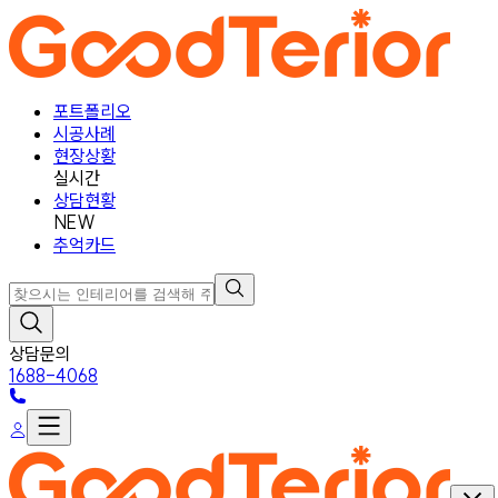
포트폴리오
시공사례
현장상황
실시간
상담현황
NEW
추억카드
상담문의
1688-4068